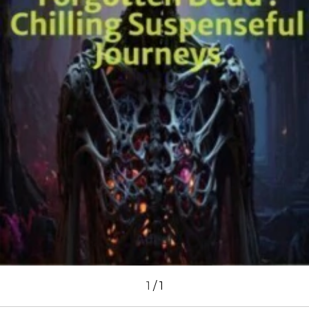
1
/
1