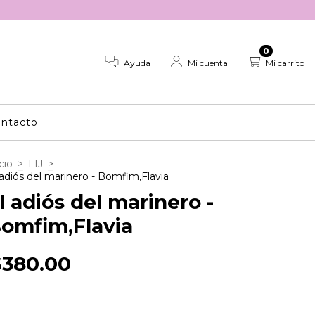
0
Ayuda
Mi cuenta
Mi carrito
ntacto
cio
>
LIJ
>
 adiós del marinero - Bomfim,Flavia
l adiós del marinero -
omfim,Flavia
$380.00