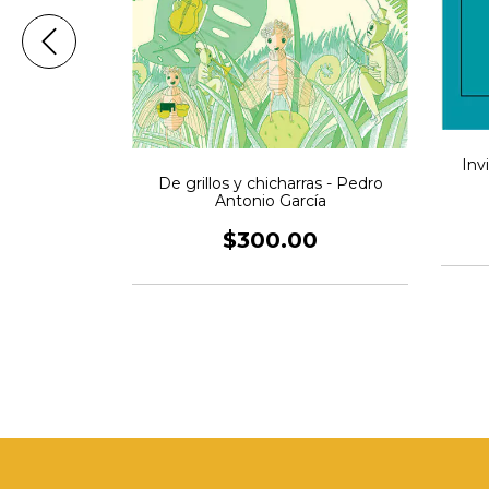
oldo Kraus
0
Inv
De grillos y chicharras - Pedro
Antonio García
$300.00