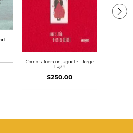
Mi pelo 
art
Como si fuera un juguete - Jorge
Luján
$250.00