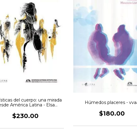
sticas del cuerpo: una mirada
Húmedos placeres - vva
esde América Latina - Elsa
(comp.) Muñiz
$180.00
$230.00