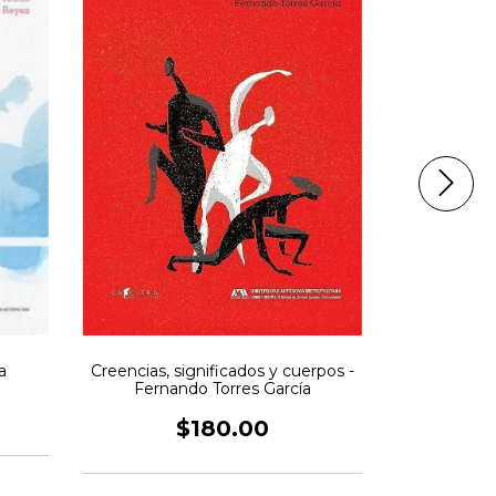
Tratado bre
y prodiig
a
Creencias, significados y cuerpos -
Gi
Fernando Torres García
$180.00