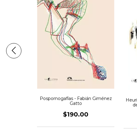
Pospornogafías - Fabián Giménez
Heurí
erpo y el
Gatto
d
 (comp.)
rera
$190.00
0