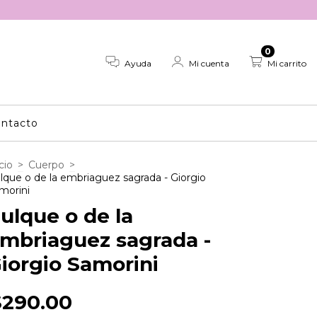
0
Ayuda
Mi cuenta
Mi carrito
ntacto
cio
>
Cuerpo
>
lque o de la embriaguez sagrada - Giorgio
morini
ulque o de la
mbriaguez sagrada -
iorgio Samorini
$290.00