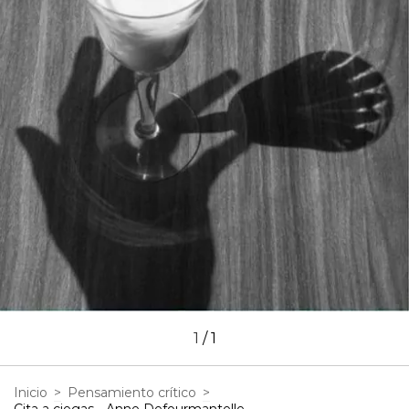
1
/
1
Inicio
>
Pensamiento crítico
>