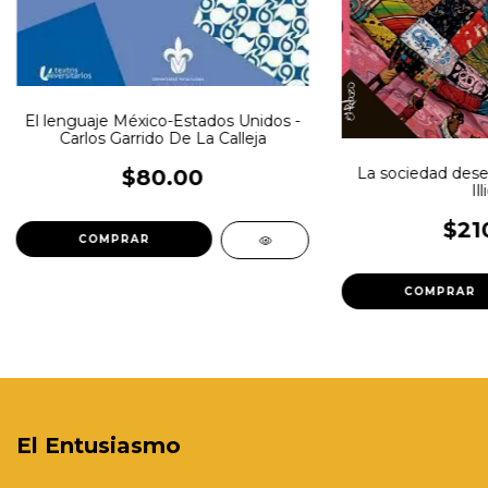
El lenguaje México-Estados Unidos -
Carlos Garrido De La Calleja
La sociedad deses
$80.00
Ill
$21
El Entusiasmo