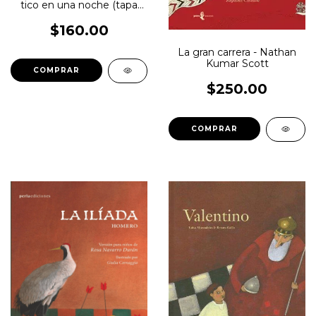
tico en una noche (tapa
blanda) - Elisa Ramirez
Castañeda
$160.00
La gran carrera - Nathan
Kumar Scott
$250.00